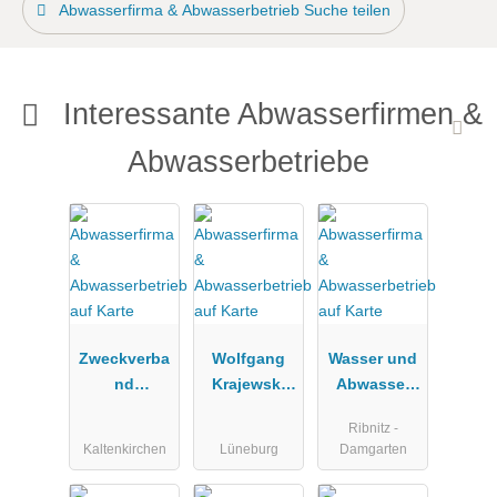
Abwasserfirma & Abwasserbetrieb Suche teilen
Interessante Abwasserfirmen &
Abwasserbetriebe
Zweckverba
Wolfgang
Wasser und
nd
Krajewski
Abwasser
Wasserverso
GmbH & Co.
GmbH -
Ribnitz -
rgung
KG
Boddenland
Kaltenkirchen
Lüneburg
Damgarten
Kaltenkirche
-
n, Henstedt-