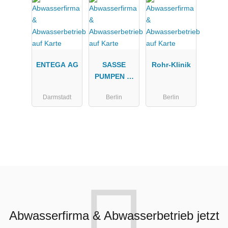
Ulzburg
ENTEGA AG
SASSE
Rohr-Klinik
PUMPEN u.
KOMPRESS
Darmstadt
Berlin
Berlin
OREN
SERVICE
GmbH
Abwasserfirma & Abwasserbetrieb jetzt