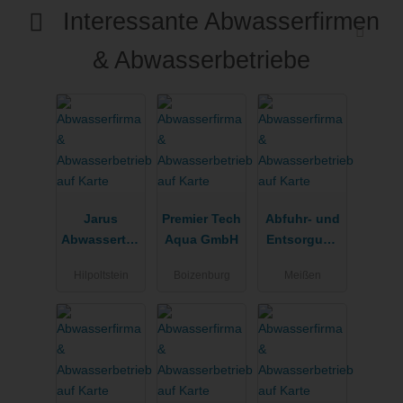
Interessante Abwasserfirmen
& Abwasserbetriebe
Jarus
Premier Tech
Abfuhr- und
Abwassertec
Aqua GmbH
Entsorgung
hnik Jank
Meißen e.K.
Hilpoltstein
Boizenburg
Meißen
Rupp&Schn
eider GbR