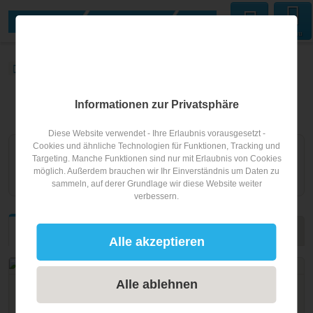
Menu
ABWASSER24
Blog
ABWASSER24 Blog
Informationen zur Privatsphäre
Diese Website verwendet - Ihre Erlaubnis vorausgesetzt -
Cookies und ähnliche Technologien für Funktionen, Tracking und
ABWASSER24 Blog Artikel filtern:
Targeting. Manche Funktionen sind nur mit Erlaubnis von Cookies
möglich. Außerdem brauchen wir Ihr Einverständnis um Daten zu
sammeln, auf derer Grundlage wir diese Website weiter
verbessern.
Neueste
Beliebteste
Alle akzeptieren
Alle ablehnen
Wasser
Abwasserpumpen - Flachsaugtechnik