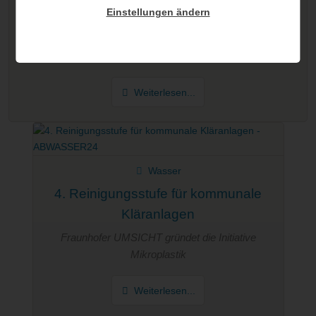
Einstellungen ändern
Die Firma Sasse Pumpen u. Kompressoren Service GmbH
aus Berlin ist Hersteller und Lieferant für Flachsaugtechnik.
Als Fachbetrieb für Pumpen
Weiterlesen...
Wasser
4. Reinigungsstufe für kommunale
Kläranlagen
Fraunhofer UMSICHT gründet die Initiative
Mikroplastik
Weiterlesen...