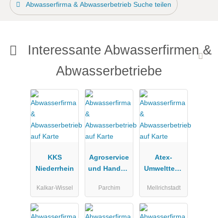
Abwasserfirma & Abwasserbetrieb Suche teilen
Interessante Abwasserfirmen &
Abwasserbetriebe
KKS
Agroservice
Atex-
Niederrhein
und Handels
Umwelttech
GmbH
nik GmbH &
Kalkar-Wissel
Parchim
Mellrichstadt
Co. KG