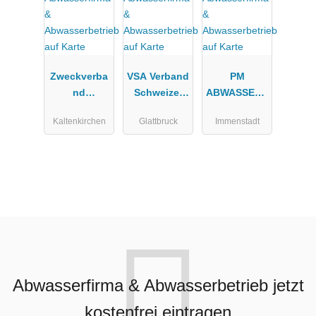
Zweckverba
VSA Verband
PM
nd
Schweizer
ABWASSERT
Wasserverso
Abwasser-
ECHNIK e. K.
Kaltenkirchen
Glattbruck
Immenstadt
rgung
und
Kaltenkirche
Gewässersc
n, Henstedt-
hutzfachleut
Ulzburg
e
Abwasserfirma & Abwasserbetrieb jetzt
kostenfrei eintragen