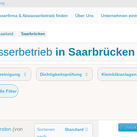
ung …
serfirma & Abwasserbetrieb finden
Über Uns
Unternehmen eint
aarland
Saarbrücken
serbetrieb
in Saarbrücken
reinigung
Dichtigkeitsprüfung
Kleinkläranlagen
lle Filter
zurück
unden
(von
Sortieren
Standard
nach