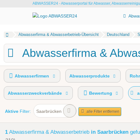
ABWASSER24 - Abwasserportal für Abwasser, Abwasserreinig
Abwas
Abwasserfirma & Abwasserbetrieb-Übersicht
Deutschland
S
Abwasserfirma & Abwas
Abwasserfirmen
Abwasserprodukte
Rohr
Abwasserzweckverbände
Bewertung
a
Aktive
Filter:
Saarbrücken
alle Filter entfernen
1
Abwasserfirma & Abwasserbetrieb
in Saarbrücken
gef