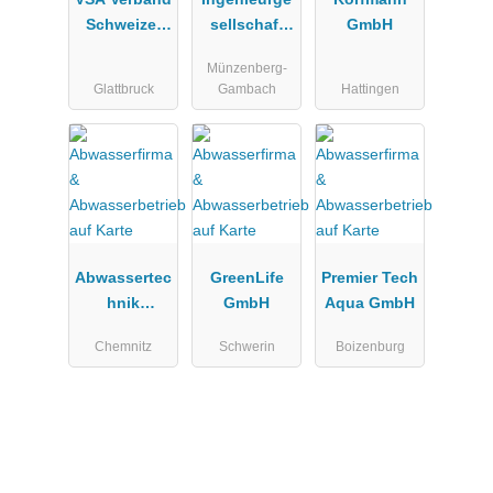
Schweizer
sellschaft
GmbH
Abwasser-
Janisch &
Münzenberg-
und
Schulz mbH
Glattbruck
Gambach
Hattingen
Gewässersc
hutzfachleut
e
Abwassertec
GreenLife
Premier Tech
hnik
GmbH
Aqua GmbH
WERTEC
Chemnitz
Schwerin
Boizenburg
GmbH