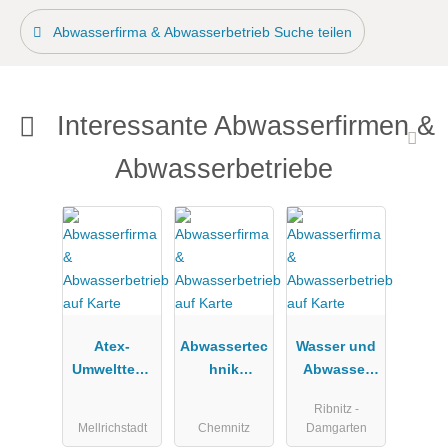
Abwasserfirma & Abwasserbetrieb Suche teilen
Interessante Abwasserfirmen &
Abwasserbetriebe
Atex-
Abwassertec
Wasser und
Umwelttech
hnik
Abwasser
nik GmbH &
WERTEC
GmbH -
Ribnitz -
Co. KG
GmbH
Boddenland
Mellrichstadt
Chemnitz
Damgarten
-