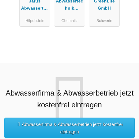
Jarus
Abwassertec
GreenLife
Abwassertec
hnik
GmbH
hnik Jank
WERTEC
Hilpoltstein
Chemnitz
Schwerin
Rupp&Schn
GmbH
eider GbR
Abwasserfirma & Abwasserbetrieb jetzt
kostenfrei eintragen
Abwasserfirma & Abwasserbetrieb jetzt kostenfrei
eintragen