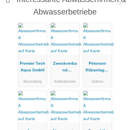
Abwasserbetriebe
Premier Tech
Zweckverba
Petersen
Aqua GmbH
nd
Kläranlagen
Wasserverso
service
Boizenburg
Kaltenkirchen
Eldena
rgung
Kaltenkirche
n, Henstedt-
Ulzburg