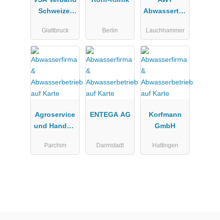
Schweizer
Abwassertec
Abwasser-
hnik und
Glattbruck
Berlin
Lauchhammer
und
Umweltsanie
Gewässersc
rung GmbH
hutzfachleut
e
Agroservice
ENTEGA AG
Korfmann
und Handels
GmbH
GmbH
Parchim
Darmstadt
Hattingen