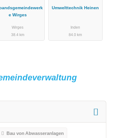
rbandsgemeindewerk
Umwelttechnik Heinen
e Wirges
Wirges
Inden
38.4 km
84.0 km
emeindeverwaltung
Bau von Abwasseranlagen