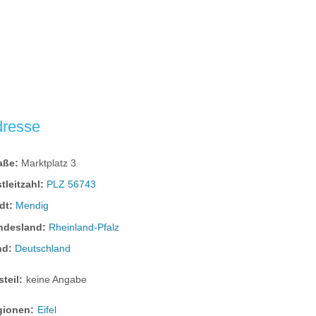
dresse
raße:
Marktplatz 3
tleitzahl:
PLZ 56743
dt:
Mendig
ndesland:
Rheinland-Pfalz
nd:
Deutschland
steil:
keine Angabe
gionen:
Eifel