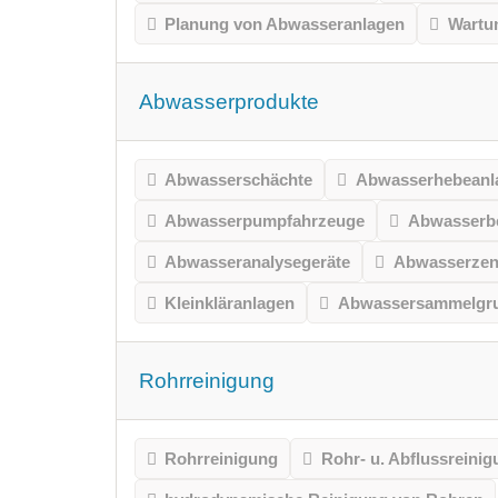
Planung von Abwasseranlagen
Wartu
Abwasserprodukte
Abwasserschächte
Abwasserhebeanl
Abwasserpumpfahrzeuge
Abwasserbe
Abwasseranalysegeräte
Abwasserzen
Kleinkläranlagen
Abwassersammelgr
Rohrreinigung
Rohrreinigung
Rohr- u. Abflussreinig