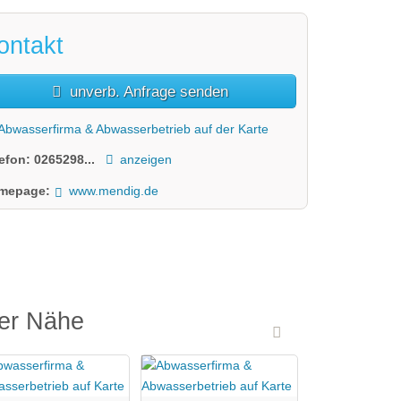
ontakt
unverb. Anfrage senden
Abwasserfirma & Abwasserbetrieb auf der Karte
lefon:
0265298...
anzeigen
mepage:
www.mendig.de
der Nähe