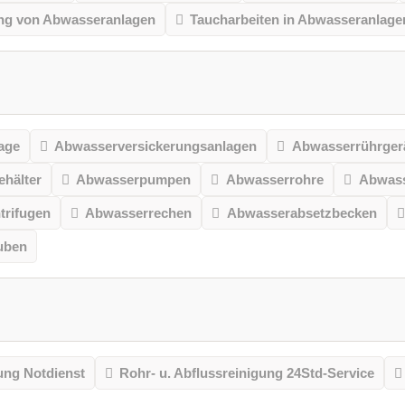
ng von Abwasseranlagen
Taucharbeiten in Abwasseranlage
age
Abwasserversickerungsanlagen
Abwasserrührger
hälter
Abwasserpumpen
Abwasserrohre
Abwass
trifugen
Abwasserrechen
Abwasserabsetzbecken
uben
ung Notdienst
Rohr- u. Abflussreinigung 24Std-Service