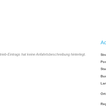
A
eb-Eintrags hat keine Anfahrtsbeschreibung hinterlegt.
St
Pos
Sta
Bu
La
Ort
Re