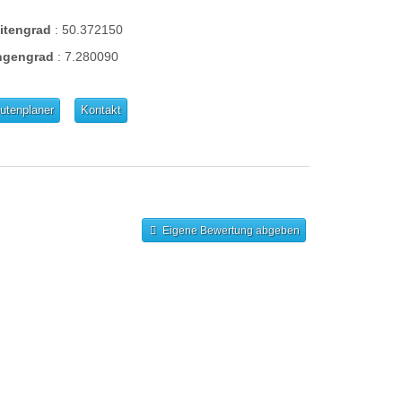
eitengrad
:
50.372150
ngengrad
:
7.280090
utenplaner
Kontakt
Eigene Bewertung abgeben